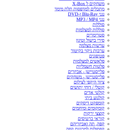
משחקים ל X-Box
מתכלים למדפסות תלת מימד
נגני Blu-Ray ו-DVD
נגני MP3 / MP4
סוללות
סוללות למצלמות
סטרימרים
סירי בישול וטיגון
עדשות מצלמה
ערכות ניקוי בקיטור
פטיפונים
פלאשים למצלמות
פלטות חשמליות
פלייסטיישן - אביזרים
פלייסטיישן - משחקים
ציוד היקפי לצילום
קוטלי / דוחי יתושים
קולטי אדים
קולנוע ביתי
קומפקט דיסקים
קומקומים ומיחמים
קוצצי ירקות
קוראי כרטיסים
קפה, תה ואביזריהם
קפסולות למכונות קפה