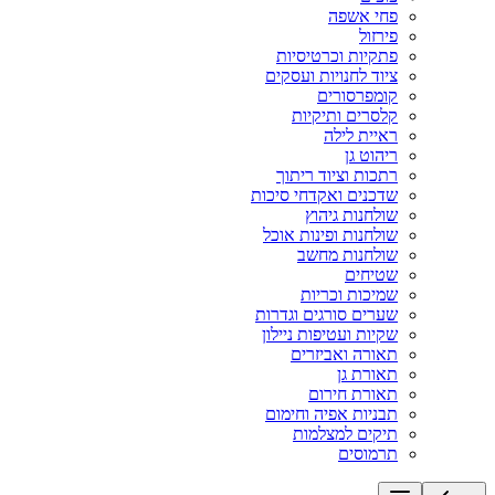
פחי אשפה
פירזול
פתקיות וכרטיסיות
ציוד לחנויות ועסקים
קומפרסורים
קלסרים ותיקיות
ראיית לילה
ריהוט גן
רתכות וציוד ריתוך
שדכנים ואקדחי סיכות
שולחנות גיהוץ
שולחנות ופינות אוכל
שולחנות מחשב
שטיחים
שמיכות וכריות
שערים סורגים וגדרות
שקיות ועטיפות ניילון
תאורה ואביזרים
תאורת גן
תאורת חירום
תבניות אפיה וחימום
תיקים למצלמות
תרמוסים