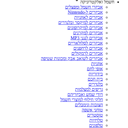
חשמל ואלקטרוניקה
אביזרי חשמל ומפצלים
אביזרים ל-Nintendo
אביזרים לאוזניות
אביזרים למיקסר ובלנדרים
אביזרים למיקרופונים
אביזרים למקרנים
אביזרים לנגני MP3
אביזרים לסלולאריים
אביזרים לרחפנים
אביזרים לרמקולים
אביזרים לשואב אבק ומכונות שטיפה
אוזניות
אופי לחם
בידוריות
בית חכם
בלנדרים
גריפים למצלמות
דודי שמש ואביזריהם
חלקי חילוף למוצרי חשמל
חצובות וגימבלים
טוחני אשפה
טוסטרים
טלויזיות
טלפונים