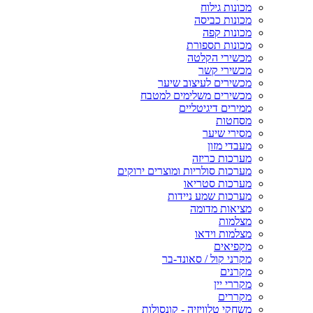
מכונות גילוח
מכונות כביסה
מכונות קפה
מכונות תספורת
מכשירי הקלטה
מכשירי קשר
מכשירים לעיצוב שיער
מכשירים משלימים למטבח
ממירים דיגיטליים
מסחטות
מסירי שיער
מעבדי מזון
מערכות כריזה
מערכות סולריות ומוצרים ירוקים
מערכות סטריאו
מערכות שמע ניידות
מציאות מדומה
מצלמות
מצלמות וידאו
מקפיאים
מקרני קול / סאונד-בר
מקרנים
מקררי יין
מקררים
משחקי טלוויזיה - קונסולות