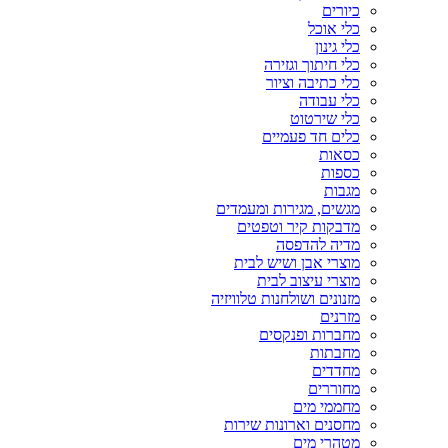
כיורים
כלי אוכל
כלי גינון
כלי חיתוך וגזירה
כלי כתיבה וציור
כלי עבודה
כלי שירטוט
כלים חד פעמיים
כסאות
כספות
מגבות
מגשים, מגירות ומעמדים
מדבקות קיר וטפטים
מדיה להדפסה
מוצרי אבן ושיש לבית
מוצרי עיצוב לבית
מזנונים ושולחנות טלוויזיה
מזרנים
מחברות ופנקסים
מחבתות
מחדדים
מחוררים
מחממי מים
מחסנים וארונות שירות
מטהרי מים