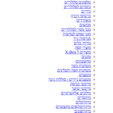
טלפונים סלולריים
כיסויים לסלולריים
כיריים
כרטיסי זיכרון
מאווררים
מגהצים
מגני מסך לסלולריים
מגני שמש לעדשות
מגרסות נייר
מדיחי כלים
מוצרי קפה
מוצרים ל X-Box
מזגנים
מחשבונים
מטחנות בשר
מטחנות קפה ותבלינים
מטענים
מטענים ניידים / סוללות גיבוי
מייבשי כביסה
מייבשי שיער
מילונים אלקטרוניים
מיקסרים
מיקרוגלים
מיקרוסקופים מקצועיים
מיקרופונים