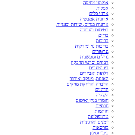
אמצעי מחיקה
אסלות
ארגזי כלים
ארונות אמבטיה
ארונות בגדים, שידות וכונניות
בטיחות בעבודה
ברזים
בריכות
בריכות נוי ומזרקות
גנרטורים
גרילים ומעשנות
דבקים וסרטי הדבקה
דיו וטונרים
דלתות ואביזרים
האזנות, מעקב ואיתור
הדברה והרחקת מזיקים
הדומים
השקיה
חומרי בניין ואיטום
חוצצים
חותמות
טרמפולינות
יומנים וארגוניות
כורסאות
כיבוי ומיגון