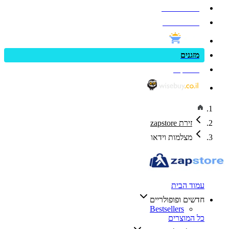
פנאי וספורט
בריאות ויופי
מזגנים
zap cars
זירת zapstore
מצלמות וידאו
עמוד הבית
חדשים ופופולריים
Bestsellers
כל המוצרים