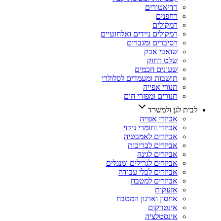
רדיאטורים
רחפנים
רמקולים
רמקולים ניידים ואלחוטיים
רסיברים ומגברים
שואבי אבק
שלט רחוק
שעונים חכמים
תושבות ומעמדים לסלולרי
תנורי אפייה
תנורים ומפזרי חום
לבית לגן ולמשרד
אביזרי אפייה
אביזרי וחומרי ניקוי
אביזרים לאמבטיה
אביזרים לבריכות
אביזרים לגינה
אביזרים לגרילים ומנגלים
אביזרים לכלי עבודה
אביזרים למטבח
אזעקות
אחסון וארגון המטבח
אינטרקום
אינסטלציה