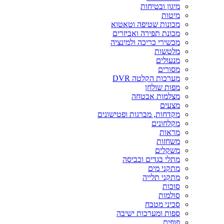
מיגון ובטיחות
מיטות
מכונות שטיפה וטאטוא
מכונת תפירה ואביזרים
מכשירי כריכה ולמינציה
מלטשות
מנעולים
מסורים
מערכות הקלטה DVR
מפות שולחן
מצלמות אבטחה
מצעים
מקדחות, מברגות ופטישונים
מקלחונים
מראות
משחזות
משקלים
מתלי בגדים וכביסה
מתקני מים
מתקני תלייה
סוכות
סולמות
סכיני מטבח
ספות ומערכות ישיבה
פופים