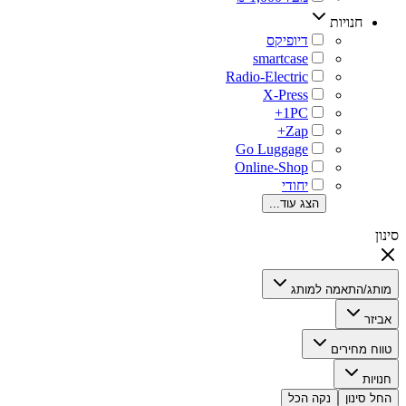
חנויות
‏דיופיקס
‏יחודי
הצג עוד...
סינון
מותג/התאמה למותג
אביזר
טווח מחירים
חנויות
החל סינון
נקה הכל