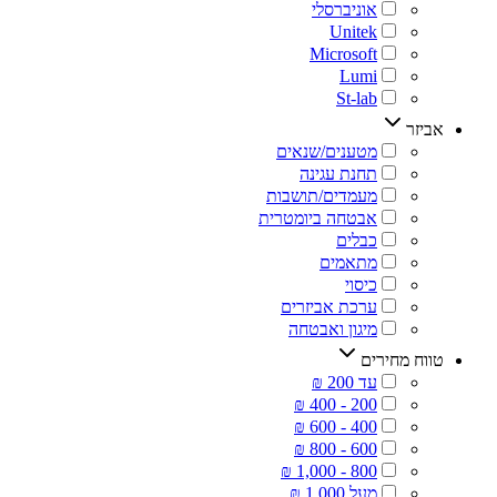
‏אוניברסלי
אביזר
‏מטענים/שנאים
‏תחנת עגינה
‏מעמדים/תושבות
‏אבטחה ביומטרית
‏כבלים
‏מתאמים
‏כיסוי
‏ערכת אביזרים
‏מיגון ואבטחה
טווח מחירים
‏עד 200 ₪
‏מעל 1,000 ₪