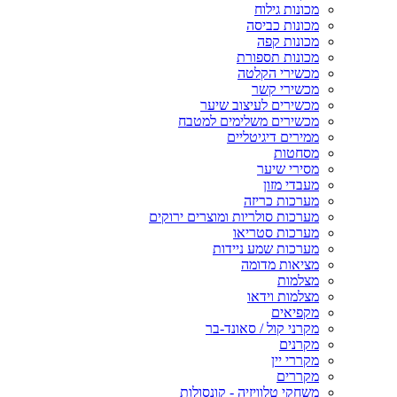
מכונות גילוח
מכונות כביסה
מכונות קפה
מכונות תספורת
מכשירי הקלטה
מכשירי קשר
מכשירים לעיצוב שיער
מכשירים משלימים למטבח
ממירים דיגיטליים
מסחטות
מסירי שיער
מעבדי מזון
מערכות כריזה
מערכות סולריות ומוצרים ירוקים
מערכות סטריאו
מערכות שמע ניידות
מציאות מדומה
מצלמות
מצלמות וידאו
מקפיאים
מקרני קול / סאונד-בר
מקרנים
מקררי יין
מקררים
משחקי טלוויזיה - קונסולות