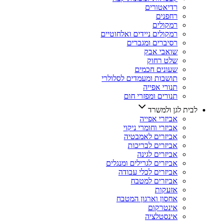
רדיאטורים
רחפנים
רמקולים
רמקולים ניידים ואלחוטיים
רסיברים ומגברים
שואבי אבק
שלט רחוק
שעונים חכמים
תושבות ומעמדים לסלולרי
תנורי אפייה
תנורים ומפזרי חום
לבית לגן ולמשרד
אביזרי אפייה
אביזרי וחומרי ניקוי
אביזרים לאמבטיה
אביזרים לבריכות
אביזרים לגינה
אביזרים לגרילים ומנגלים
אביזרים לכלי עבודה
אביזרים למטבח
אזעקות
אחסון וארגון המטבח
אינטרקום
אינסטלציה