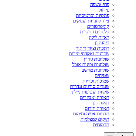
פחי אשפה
פירזול
פתקיות וכרטיסיות
ציוד לחנויות ועסקים
קומפרסורים
קלסרים ותיקיות
ראיית לילה
ריהוט גן
רתכות וציוד ריתוך
שדכנים ואקדחי סיכות
שולחנות גיהוץ
שולחנות ופינות אוכל
שולחנות מחשב
שטיחים
שמיכות וכריות
שערים סורגים וגדרות
שקיות ועטיפות ניילון
תאורה ואביזרים
תאורת גן
תאורת חירום
תבניות אפיה וחימום
תיקים למצלמות
תרמוסים