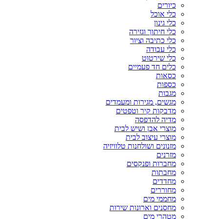
כיורים
כלי אוכל
כלי גינון
כלי חיתוך וגזירה
כלי כתיבה וציור
כלי עבודה
כלי שירטוט
כלים חד פעמיים
כסאות
כספות
מגבות
מגשים, מגירות ומעמדים
מדבקות קיר וטפטים
מדיה להדפסה
מוצרי אבן ושיש לבית
מוצרי עיצוב לבית
מזנונים ושולחנות טלוויזיה
מזרנים
מחברות ופנקסים
מחבתות
מחדדים
מחוררים
מחממי מים
מחסנים וארונות שירות
מטהרי מים