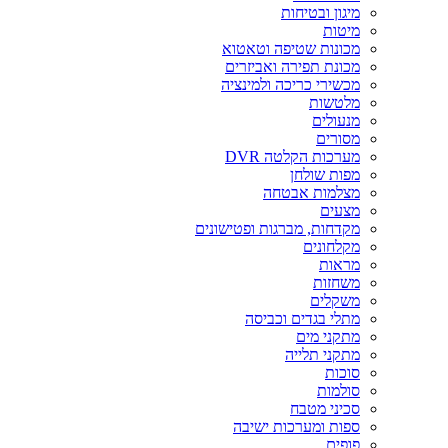
מיגון ובטיחות
מיטות
מכונות שטיפה וטאטוא
מכונת תפירה ואביזרים
מכשירי כריכה ולמינציה
מלטשות
מנעולים
מסורים
מערכות הקלטה DVR
מפות שולחן
מצלמות אבטחה
מצעים
מקדחות, מברגות ופטישונים
מקלחונים
מראות
משחזות
משקלים
מתלי בגדים וכביסה
מתקני מים
מתקני תלייה
סוכות
סולמות
סכיני מטבח
ספות ומערכות ישיבה
פופים