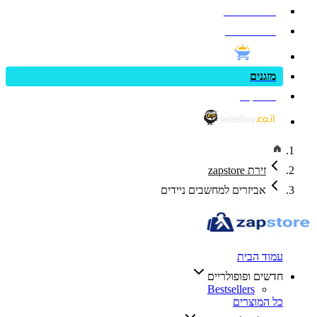
פנאי וספורט
בריאות ויופי
מזגנים
zap cars
זירת zapstore
אביזרים למחשבים ניידים
עמוד הבית
חדשים ופופולריים
Bestsellers
כל המוצרים