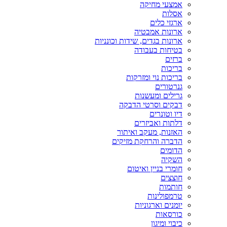
אמצעי מחיקה
אסלות
ארגזי כלים
ארונות אמבטיה
ארונות בגדים, שידות וכונניות
בטיחות בעבודה
ברזים
בריכות
בריכות נוי ומזרקות
גנרטורים
גרילים ומעשנות
דבקים וסרטי הדבקה
דיו וטונרים
דלתות ואביזרים
האזנות, מעקב ואיתור
הדברה והרחקת מזיקים
הדומים
השקיה
חומרי בניין ואיטום
חוצצים
חותמות
טרמפולינות
יומנים וארגוניות
כורסאות
כיבוי ומיגון