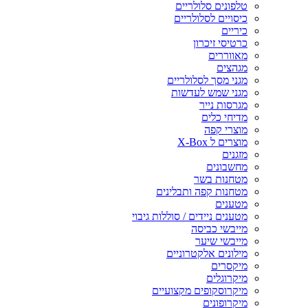
טלפונים סלולריים
כיסויים לסלולריים
כיריים
כרטיסי זיכרון
מאווררים
מגהצים
מגני מסך לסלולריים
מגני שמש לעדשות
מגרסות נייר
מדיחי כלים
מוצרי קפה
מוצרים ל X-Box
מזגנים
מחשבונים
מטחנות בשר
מטחנות קפה ותבלינים
מטענים
מטענים ניידים / סוללות גיבוי
מייבשי כביסה
מייבשי שיער
מילונים אלקטרוניים
מיקסרים
מיקרוגלים
מיקרוסקופים מקצועיים
מיקרופונים