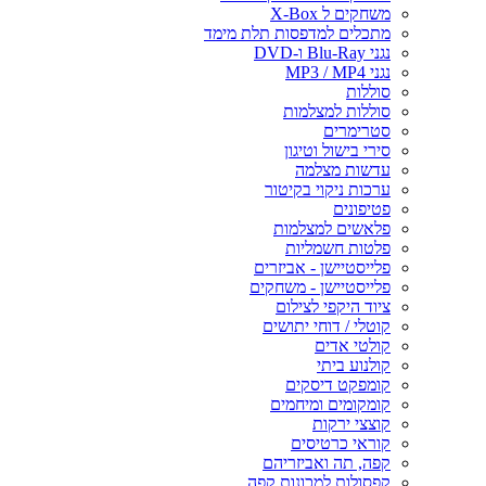
משחקים ל X-Box
מתכלים למדפסות תלת מימד
נגני Blu-Ray ו-DVD
נגני MP3 / MP4
סוללות
סוללות למצלמות
סטרימרים
סירי בישול וטיגון
עדשות מצלמה
ערכות ניקוי בקיטור
פטיפונים
פלאשים למצלמות
פלטות חשמליות
פלייסטיישן - אביזרים
פלייסטיישן - משחקים
ציוד היקפי לצילום
קוטלי / דוחי יתושים
קולטי אדים
קולנוע ביתי
קומפקט דיסקים
קומקומים ומיחמים
קוצצי ירקות
קוראי כרטיסים
קפה, תה ואביזריהם
קפסולות למכונות קפה