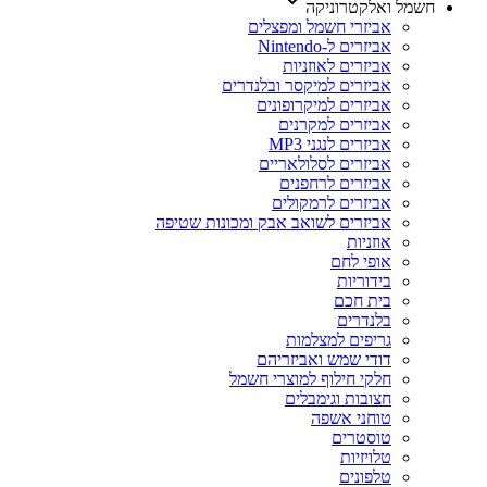
חשמל ואלקטרוניקה
אביזרי חשמל ומפצלים
אביזרים ל-Nintendo
אביזרים לאוזניות
אביזרים למיקסר ובלנדרים
אביזרים למיקרופונים
אביזרים למקרנים
אביזרים לנגני MP3
אביזרים לסלולאריים
אביזרים לרחפנים
אביזרים לרמקולים
אביזרים לשואב אבק ומכונות שטיפה
אוזניות
אופי לחם
בידוריות
בית חכם
בלנדרים
גריפים למצלמות
דודי שמש ואביזריהם
חלקי חילוף למוצרי חשמל
חצובות וגימבלים
טוחני אשפה
טוסטרים
טלויזיות
טלפונים