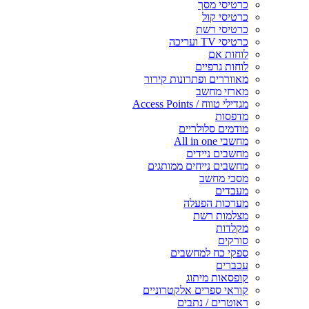
כרטיסי מסך
כרטיסי קול
כרטיסי רשת
כרטיסי TV ועריכה
לוחות אם
לוחות גרפיים
מאווררים ופתרונות קירור
מארזי מחשב
מגדילי טווח / Access Points
מדפסות
מודמים סלולריים
מחשבי All in one
מחשבים ניידים
מחשבים נייחים ממותגים
מסכי מחשב
מעבדים
מערכות הפעלה
מצלמות רשת
מקלדות
סורקים
ספקי כח למחשבים
עכברים
קופסאות מיתוג
קוראי ספרים אלקטרוניים
ראוטרים / נתבים