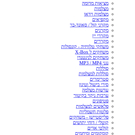
מציאות מדומה
מצלמות
מצלמות וידאו
מקפיאים
מקרני קול / סאונד-בר
מקרנים
מקררי יין
מקררים
משחקי טלוויזיה - קונסולות
משחקים ל X-Box
משחקים לנינטנדו
נגני MP3 / MP4
סוללות
סוללות למצלמות
סטרימרים
סירי בישול וטיגון
עדשות מצלמה
ערכות ניקוי בקיטור
פטיפונים
פלאשים למצלמות
פלטות חשמליות
פלייסטיישן - משחקים
קוטלי / דוחי יתושים
קולטי אדים
קומקומים ומיחמים