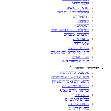
קוצצי ירקות
קוראי כרטיסים
קפסולות למכונות קפה
רדיאטורים
רחפנים
רמקולים
רמקולים ניידים ואלחוטיים
רסיברים ומגברים
שואבי אבק
שלט רחוק
שעונים חכמים
תיקון סלולריים וטאבלטים
תנורי אפייה
תנורים ומפזרי חום
מחשבים ותוכנות
אל פסק ומייצבי מתח
ארונות תקשורת ואביזרים
ג'ויסטיקים ואביזרי משחק
זיכרונות למחשבים
זכרונות ניידים USB
טאבלטים
כבלים ומתאמים
כוננים קשיחים
כסאות גיימינג