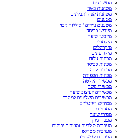
מחשבונים
מטחנות בשר
מטחנות קפה ותבלינים
מטענים
מטענים ניידים / סוללות גיבוי
מייבשי כביסה
מייבשי שיער
מיקסרים
מיקרוגלים
מיקרופונים
מכונות גילוח
מכונות כביסה
מכונות קפה
מכונות תספורת
מכשירי הקלטה
מכשירי קשר
מכשירים לעיצוב שיער
מכשירים משלימים למטבח
ממירים דיגיטליים
מסחטות
מסירי שיער
מעבדי מזון
מערכות סולריות ומוצרים ירוקים
מערכות סטריאו
מערכות שמע ניידות