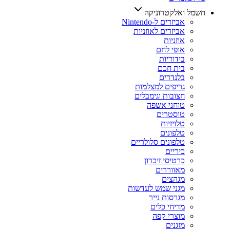
חשמל ואלקטרוניקה
אביזרים ל-Nintendo
אביזרים לאוזניות
אוזניות
אופי לחם
בידוריות
בית חכם
בלנדרים
גריפים למצלמות
חצובות וגימבלים
טוחני אשפה
טוסטרים
טלויזיות
טלפונים
טלפונים סלולריים
כיריים
כרטיסי זיכרון
מאווררים
מגהצים
מגני שמש לעדשות
מגרסות נייר
מדיחי כלים
מוצרי קפה
מזגנים