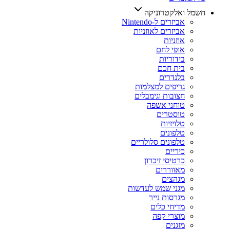
חשמל ואלקטרוניקה
אביזרים ל-Nintendo
אביזרים לאוזניות
אוזניות
אופי לחם
בידוריות
בית חכם
בלנדרים
גריפים למצלמות
חצובות וגימבלים
טוחני אשפה
טוסטרים
טלויזיות
טלפונים
טלפונים סלולריים
כיריים
כרטיסי זיכרון
מאווררים
מגהצים
מגני שמש לעדשות
מגרסות נייר
מדיחי כלים
מוצרי קפה
מזגנים