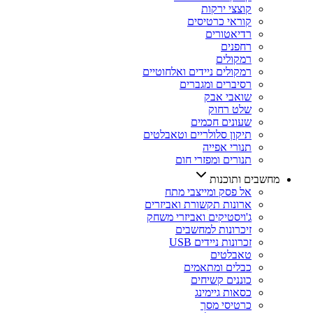
קוצצי ירקות
קוראי כרטיסים
רדיאטורים
רחפנים
רמקולים
רמקולים ניידים ואלחוטיים
רסיברים ומגברים
שואבי אבק
שלט רחוק
שעונים חכמים
תיקון סלולריים וטאבלטים
תנורי אפייה
תנורים ומפזרי חום
מחשבים ותוכנות
אל פסק ומייצבי מתח
ארונות תקשורת ואביזרים
ג'ויסטיקים ואביזרי משחק
זיכרונות למחשבים
זכרונות ניידים USB
טאבלטים
כבלים ומתאמים
כוננים קשיחים
כסאות גיימינג
כרטיסי מסך