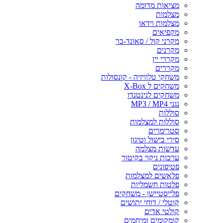
מציאות מדומה
מצלמות
מצלמות וידאו
מקפיאים
מקרני קול / סאונד-בר
מקרנים
מקררי יין
מקררים
משחקי טלוויזיה - קונסולות
משחקים ל X-Box
משחקים לנינטנדו
נגני MP3 / MP4
סוללות
סוללות למצלמות
סטרימרים
סירי בישול וטיגון
עדשות מצלמה
ערכות ניקוי בקיטור
פטיפונים
פלאשים למצלמות
פלטות חשמליות
פלייסטיישן - משחקים
קוטלי / דוחי יתושים
קולטי אדים
קומקומים ומיחמים