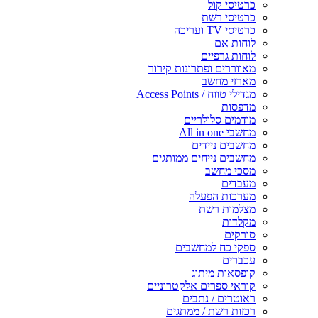
כרטיסי קול
כרטיסי רשת
כרטיסי TV ועריכה
לוחות אם
לוחות גרפיים
מאווררים ופתרונות קירור
מארזי מחשב
מגדילי טווח / Access Points
מדפסות
מודמים סלולריים
מחשבי All in one
מחשבים ניידים
מחשבים נייחים ממותגים
מסכי מחשב
מעבדים
מערכות הפעלה
מצלמות רשת
מקלדות
סורקים
ספקי כח למחשבים
עכברים
קופסאות מיתוג
קוראי ספרים אלקטרוניים
ראוטרים / נתבים
רכזות רשת / ממתגים