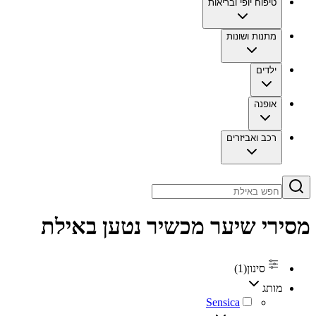
טיפוח יופי ובריאות
מתנות ושונות
ילדים
אופנה
רכב ואביזרים
מסירי שיער ‏מכשיר נטען באילת
סינון
(
1
)
מותג