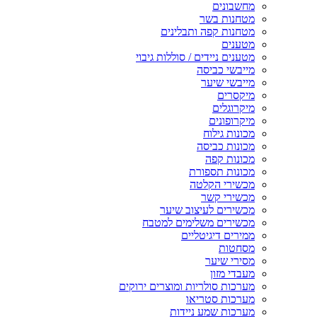
מחשבונים
מטחנות בשר
מטחנות קפה ותבלינים
מטענים
מטענים ניידים / סוללות גיבוי
מייבשי כביסה
מייבשי שיער
מיקסרים
מיקרוגלים
מיקרופונים
מכונות גילוח
מכונות כביסה
מכונות קפה
מכונות תספורת
מכשירי הקלטה
מכשירי קשר
מכשירים לעיצוב שיער
מכשירים משלימים למטבח
ממירים דיגיטליים
מסחטות
מסירי שיער
מעבדי מזון
מערכות סולריות ומוצרים ירוקים
מערכות סטריאו
מערכות שמע ניידות