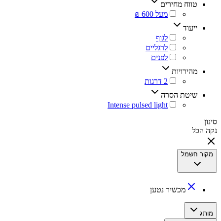
טווח מחירים
‏מעל 600 ₪
ייעוד
‏לגוף
‏לרגליים
‏לפנים
מהירויות
שיטת הסרה
סינון
נקה הכל
מקור חשמל
‏מכשיר נטען
מותג